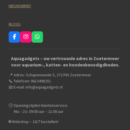
NIEUWSBRIEF
BLOGS
F
I
W
a
n
h
c
s
a
e
t
t
Aquagadgets – uw vertrouwde adres in Zoetermeer
b
a
s
voor aquarium-, katten- en hondenbenodigdheden.
o
g
A
o
r
p
📍 Adres: Schapenweide 5, 2727HX Zoetermeer
k
a
p
m
📞 Telefoon: 0613498251
📧 E-mail: info@aquagadgets.nl
🕒 Openingstijden klantenservice:
Ma – Zo: 09:00 uur – 21:00 uur
🌐 Webshop – 24/7 bestellen!