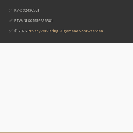
✅️ KVK: 92436501
✅️ BTW: NL004956656B81
✅️ © 2026
Privacyverklaring Algemene voorwaarden