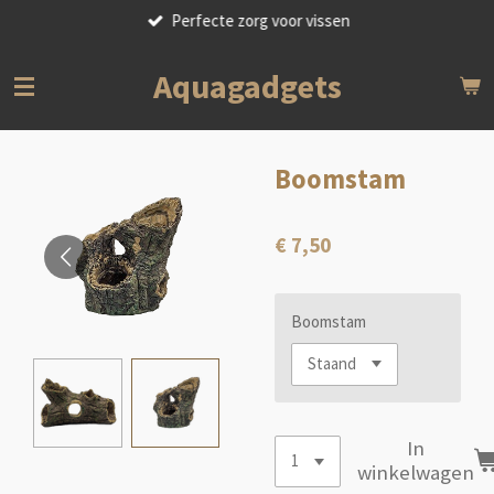
Perfecte zorg voor vissen
Ga
direct
naar
Aquagadgets
de
hoofdinhoud
Boomstam
€ 7,50
Boomstam
In
winkelwagen