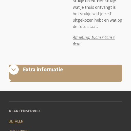
stukje uniek. Het stukje
wat je thuis ontvangt is
het stukje wat je zelf
uitgekozen hebt en wat op
de foto staat.
Afmeting: 10cm x 4cm x
4cm
Extra informatie
KLANTENSERVICE
BETALEN