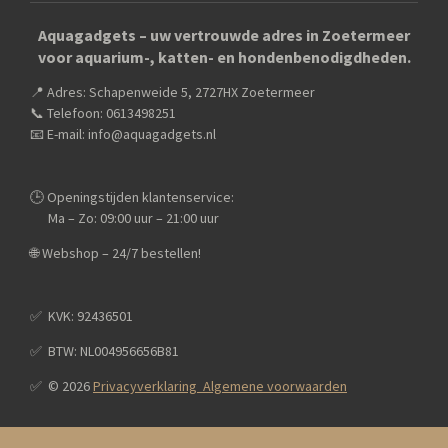
c
s
a
e
t
t
Aquagadgets – uw vertrouwde adres in Zoetermeer
b
a
s
voor aquarium-, katten- en hondenbenodigdheden.
o
g
A
o
r
p
📍 Adres: Schapenweide 5, 2727HX Zoetermeer
k
a
p
m
📞 Telefoon: 0613498251
📧 E-mail: info@aquagadgets.nl
🕒 Openingstijden klantenservice:
Ma – Zo: 09:00 uur – 21:00 uur
🌐 Webshop – 24/7 bestellen!
✅️ KVK: 92436501
✅️ BTW: NL004956656B81
✅️ © 2026
Privacyverklaring Algemene voorwaarden