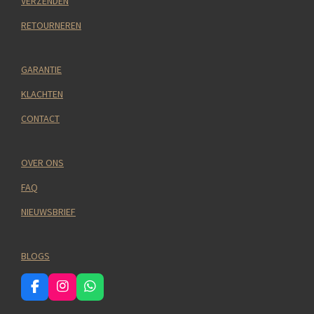
VERZENDEN
RETOURNEREN
GARANTIE
KLACHTEN
CONTACT
OVER ONS
FAQ
NIEUWSBRIEF
BLOGS
F
I
W
a
n
h