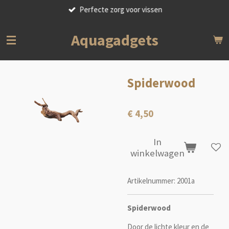
Perfecte zorg voor vissen
Ga
direct
naar
Aquagadgets
de
hoofdinhoud
Spiderwood
€ 4,50
In
winkelwagen
Artikelnummer:
2001a
Spiderwood
Door de lichte kleur en de