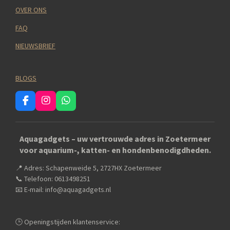
OVER ONS
FAQ
NIEUWSBRIEF
BLOGS
F
I
W
a
n
h
c
s
a
e
t
t
Aquagadgets – uw vertrouwde adres in Zoetermeer
b
a
s
voor aquarium-, katten- en hondenbenodigdheden.
o
g
A
o
r
p
📍 Adres: Schapenweide 5, 2727HX Zoetermeer
k
a
p
m
📞 Telefoon: 0613498251
📧 E-mail: info@aquagadgets.nl
🕒 Openingstijden klantenservice: