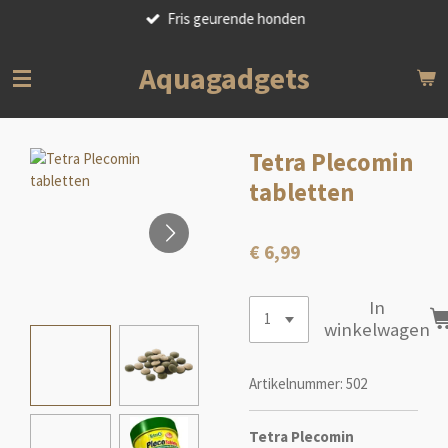
Fris geurende honden
Ga
direct
naar
Aquagadgets
de
hoofdinhoud
Tetra Plecomin
tabletten
€ 6,99
In
winkelwagen
Artikelnummer:
502
Tetra Plecomin