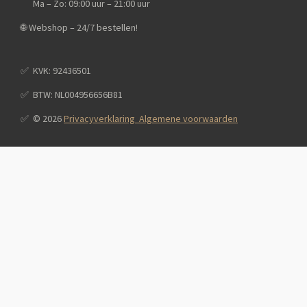
Ma – Zo: 09:00 uur – 21:00 uur
🌐 Webshop – 24/7 bestellen!
✅️ KVK: 92436501
✅️ BTW: NL004956656B81
✅️ © 2026
Privacyverklaring Algemene voorwaarden