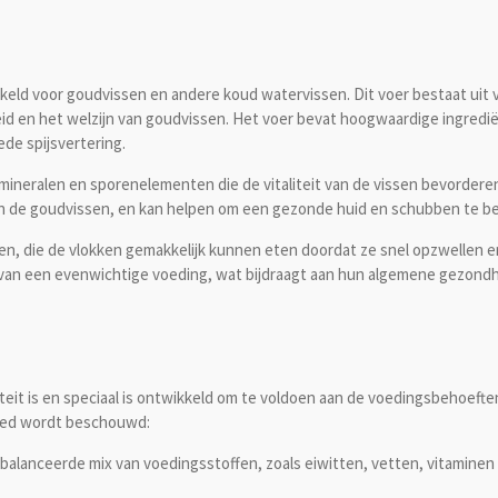
ikkeld voor goudvissen en andere koud watervissen. Dit voer bestaat uit
d en het welzijn van goudvissen. Het voer bevat hoogwaardige ingrediën
ede spijsvertering.
es, mineralen en sporenelementen die de vitaliteit van de vissen bevord
 van de goudvissen, en kan helpen om een gezonde huid en schubben te 
sen, die de vlokken gemakkelijk kunnen eten doordat ze snel opzwellen
n van een evenwichtige voeding, wat bijdraagt aan hun algemene gezondh
iteit is en speciaal is ontwikkeld om te voldoen aan de voedingsbehoefte
goed wordt beschouwd:
balanceerde mix van voedingsstoffen, zoals eiwitten, vetten, vitaminen e