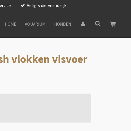
ervice
Veilig & diervriendelijk
HOME
AQUARIUM
HONDEN
ish vlokken visvoer