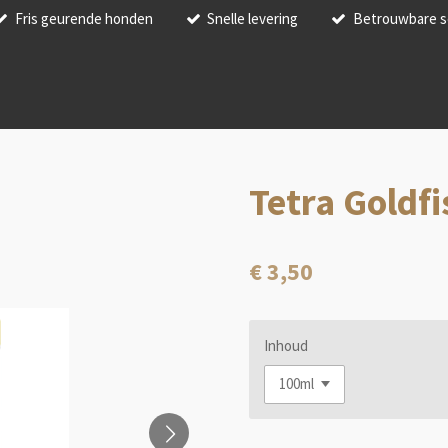
Fris geurende honden
Snelle levering
Betrouwbare s
Tetra Goldf
€ 3,50
Inhoud