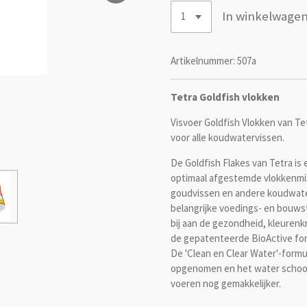
In winkelwage
Artikelnummer:
507a
Tetra Goldfish vlokken
Visvoer Goldfish Vlokken van T
voor alle koudwatervissen.
De Goldfish Flakes van Tetra is
optimaal afgestemde vlokkenmix 
goudvissen en andere koudwater
belangrijke voedings- en bouws
bij aan de gezondheid, kleurenkr
de gepatenteerde BioActive for
De 'Clean en Clear Water'-formu
opgenomen en het water schoon 
voeren nog gemakkelijker.