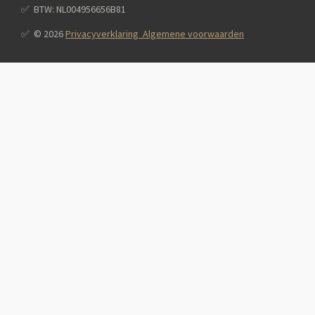
✅️ BTW: NL004956656B81
✅️ © 2026
Privacyverklaring Algemene voorwaarden