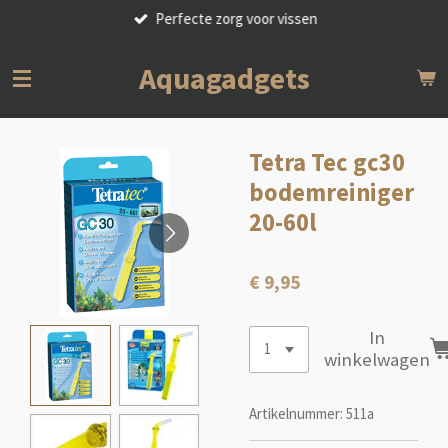
Perfecte zorg voor vissen
Ga
direct
naar
Aquagadgets
de
hoofdinhoud
Tetra Tec gc30
bodemreiniger
20-60l
€ 9,95
In
winkelwagen
Artikelnummer:
511a