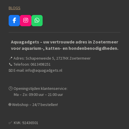
BLOGS
F
I
W
a
n
h
c
s
a
e
t
t
Aquagadgets – uw vertrouwde adres in Zoetermeer
b
a
s
voor aquarium-, katten- en hondenbenodigdheden.
o
g
A
o
r
p
📍 Adres: Schapenweide 5, 2727HX Zoetermeer
k
a
p
m
📞 Telefoon: 0613498251
📧 E-mail: info@aquagadgets.nl
🕒 Openingstijden klantenservice:
Ma – Zo: 09:00 uur – 21:00 uur
🌐 Webshop – 24/7 bestellen!
✅️ KVK: 92436501