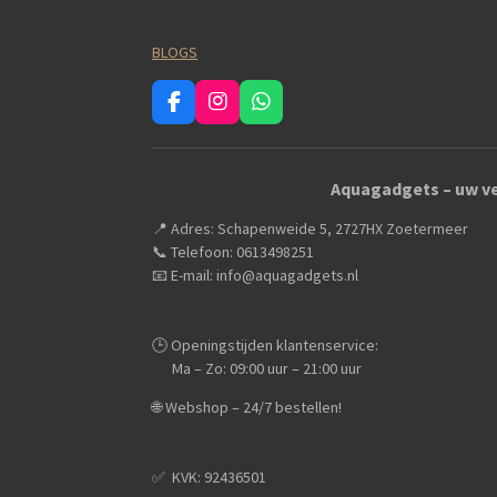
BLOGS
F
I
W
a
n
h
c
s
a
e
t
t
Aquagadgets – uw ve
b
a
s
o
g
A
📍 Adres: Schapenweide 5, 2727HX Zoetermeer
o
r
p
k
a
p
📞 Telefoon: 0613498251
m
📧 E-mail: info@aquagadgets.nl
🕒 Openingstijden klantenservice:
Ma – Zo: 09:00 uur – 21:00 uur
🌐 Webshop – 24/7 bestellen!
✅️ KVK: 92436501