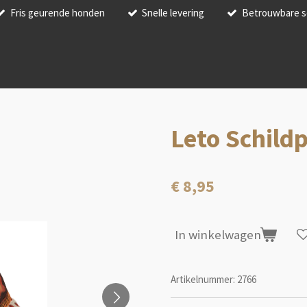
Fris geurende honden
Snelle levering
Betrouwbare s
Leto Schild
€ 8,95
In winkelwagen
Artikelnummer:
2766