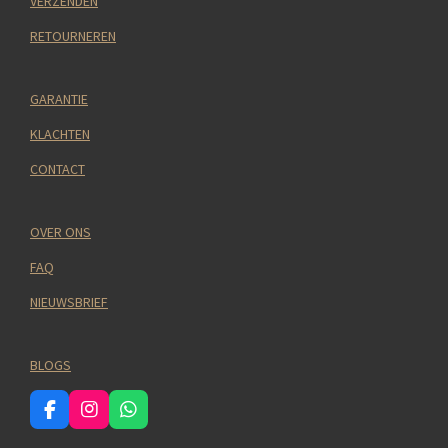
VERZENDEN
RETOURNEREN
GARANTIE
KLACHTEN
CONTACT
OVER ONS
FAQ
NIEUWSBRIEF
BLOGS
F
I
W
a
n
h