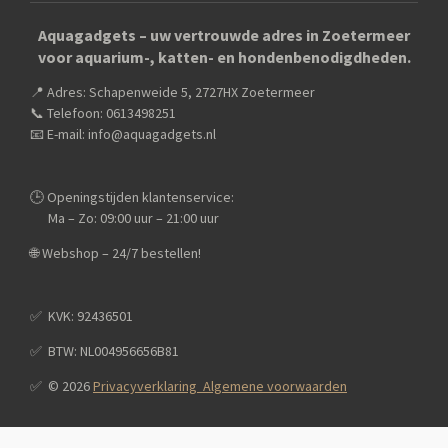
c
s
a
e
t
t
Aquagadgets – uw vertrouwde adres in Zoetermeer
b
a
s
voor aquarium-, katten- en hondenbenodigdheden.
o
g
A
o
r
p
📍 Adres: Schapenweide 5, 2727HX Zoetermeer
k
a
p
m
📞 Telefoon: 0613498251
📧 E-mail: info@aquagadgets.nl
🕒 Openingstijden klantenservice:
Ma – Zo: 09:00 uur – 21:00 uur
🌐 Webshop – 24/7 bestellen!
✅️ KVK: 92436501
✅️ BTW: NL004956656B81
✅️ © 2026
Privacyverklaring Algemene voorwaarden