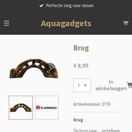
Perfecte zorg voor vissen
Ga
direct
naar
Aquagadgets
de
hoofdinhoud
Brug
€ 8,95
In
winkelwagen
Artikelnummer:
2770
Brug
De brug naar......ontelbare