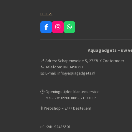
BLOGS
F
I
W
a
n
h
c
s
a
e
t
t
Aquagadgets – uw ve
b
a
s
o
g
A
📍 Adres: Schapenweide 5, 2727HX Zoetermeer
o
r
p
k
a
p
📞 Telefoon: 0613498251
m
📧 E-mail: info@aquagadgets.nl
🕒 Openingstijden klantenservice:
Ma – Zo: 09:00 uur – 21:00 uur
🌐 Webshop – 24/7 bestellen!
✅️ KVK: 92436501