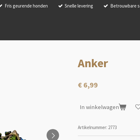
Fris geurende honden
Snelle levering
Betrouwbare s
Anker
€ 6,99
In winkelwagen
Artikelnummer:
2773