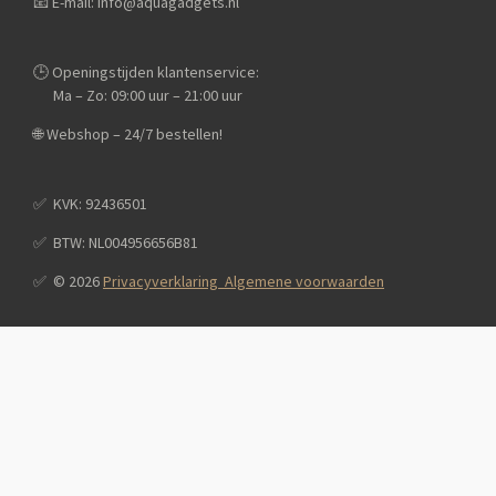
📧 E-mail: info@aquagadgets.nl
🕒 Openingstijden klantenservice:
Ma – Zo: 09:00 uur – 21:00 uur
🌐 Webshop – 24/7 bestellen!
✅️ KVK: 92436501
✅️ BTW: NL004956656B81
✅️ © 2026
Privacyverklaring Algemene voorwaarden