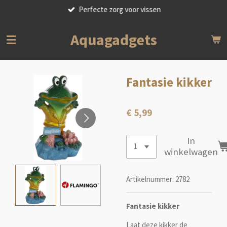
Perfecte zorg voor vissen
Ga
direct
naar
Aquagadgets
de
hoofdinhoud
Fantasie kikker
€ 5,99
In
winkelwagen
Artikelnummer:
2782
Fantasie kikker
Laat deze kikker de