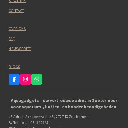
KLACHTEN
CONTACT
OVER ONS
FAQ
NIEUWSBRIEF
BLOGS
F
I
W
a
n
h
c
s
a
e
t
t
Aquagadgets – uw vertrouwde adres in Zoetermeer
b
a
s
voor aquarium-, katten- en hondenbenodigdheden.
o
g
A
o
r
p
📍 Adres: Schapenweide 5, 2727HX Zoetermeer
k
a
p
m
📞 Telefoon: 0613498251