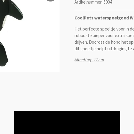
Artikelnummer:
5004
CoolPets waterspeelgoed Wa
Het perfecte speeltje voor in d
robuuste pieper voor extra speel
drijven.
Doordat de hond het spee
dit speeltje helpt uitdroging t
Afmeting: 22 cm