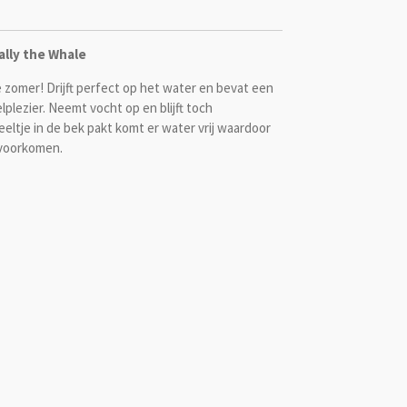
lly the Whale
e zomer!
Drijft perfect op het water en bevat een
plezier. Neemt vocht op en blijft toch
ltje in de bek pakt komt er water vrij waardoor
e voorkomen.