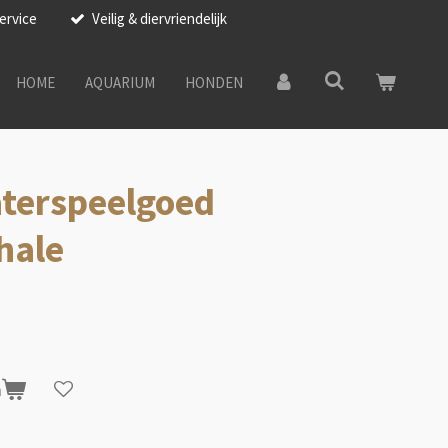
ervice
Veilig & diervriendelijk
HOME
AQUARIUM
HONDEN
terspeelgoed
hale
n