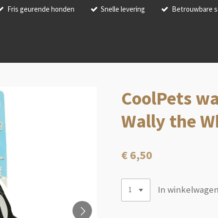
Fris geurende honden
Snelle levering
Betrouwbare s
CoolPets wa
Wally the W
€ 6,50
In winkelwage