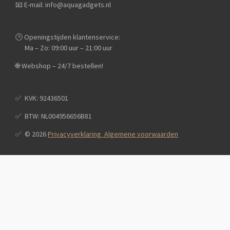
📧 E-mail: info@aquagadgets.nl
🕒 Openingstijden klantenservice:
Ma – Zo: 09:00 uur – 21:00 uur
🌐 Webshop – 24/7 bestellen!
✅️ KVK: 92436501
✅️ BTW: NL004956656B81
✅️ © 2026
Privacyverklaring Algemene voorwaarden