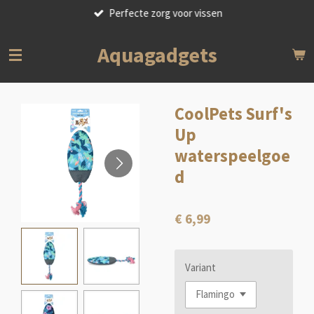
Perfecte zorg voor vissen
Ga
direct
naar
Aquagadgets
de
hoofdinhoud
CoolPets Surf's
Up
waterspeelgoe
d
€ 6,99
Variant