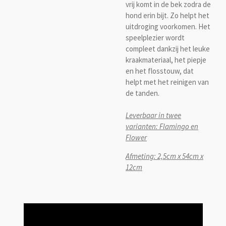
vrij komt in de bek zodra de
hond erin bijt. Zo helpt het
uitdroging voorkomen. Het
speelplezier wordt
compleet dankzij het leuke
kraakmateriaal, het piepje
en het flosstouw, dat
helpt met het reinigen van
de tanden.
Leverbaar in twee
varianten: Flamingo en
Flower
Afmeting: 2,5cm x 54cm x
12cm