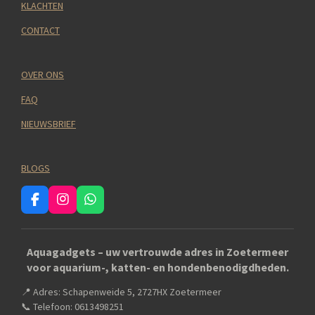
KLACHTEN
CONTACT
OVER ONS
FAQ
NIEUWSBRIEF
BLOGS
F
I
W
a
n
h
c
s
a
e
t
t
Aquagadgets – uw vertrouwde adres in Zoetermeer
b
a
s
voor aquarium-, katten- en hondenbenodigdheden.
o
g
A
o
r
p
📍 Adres: Schapenweide 5, 2727HX Zoetermeer
k
a
p
m
📞 Telefoon: 0613498251