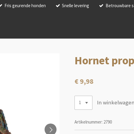
Fris geurende honden
Snelle levering
Betrouwbare s
Hornet prop
€ 9,98
In winkelwage
Artikelnummer:
2790