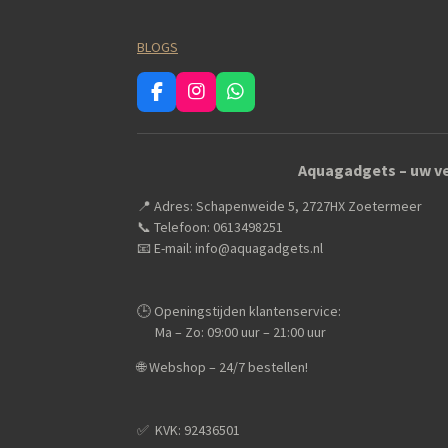
BLOGS
F
I
W
a
n
h
c
s
a
e
t
t
Aquagadgets – uw ve
b
a
s
o
g
A
📍 Adres: Schapenweide 5, 2727HX Zoetermeer
o
r
p
k
a
p
📞 Telefoon: 0613498251
m
📧 E-mail: info@aquagadgets.nl
🕒 Openingstijden klantenservice:
Ma – Zo: 09:00 uur – 21:00 uur
🌐 Webshop – 24/7 bestellen!
✅️ KVK: 92436501