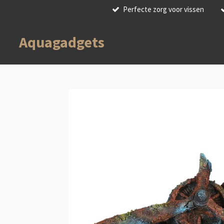
Perfecte zorg voor vissen
Ga
direct
naar
Aquagadgets
de
hoofdinhoud