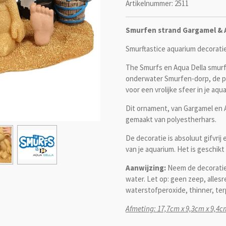
Artikelnummer:
2511
Smurfen strand Gargamel & 
Smurftastice aquarium decorati
The Smurfs en Aqua Della smurfe
onderwater Smurfen-dorp, de po
voor een vrolijke sfeer in je aqu
Dit ornament, van Gargamel en Az
gemaakt van polyestherhars.
De decoratie is absoluut gifvrij
van je aquarium. Het is geschikt
Aanwijzing:
Neem de decoratie 
water. Let op: geen zeep, alle
waterstofperoxide, thinner, ter
Afmeting: 17,7cm x 9,3cm x 9,4c