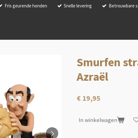
Fris geurende honden
Snelle levering
Betrouwbare s
Smurfen st
Azraël
€ 19,95
In winkelwagen