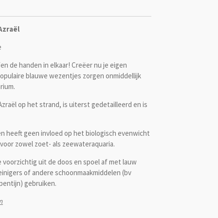
Azraël
e
n de handen in elkaar! Creëer nu je eigen
pulaire blauwe wezentjes zorgen onmiddellijk
arium.
raël op het strand, is uiterst gedetailleerd en is
 en heeft geen invloed op het biologisch evenwicht
 voor zowel zoet- als zeewateraquaria.
voorzichtig uit de doos en spoel af met lauw
sreinigers of andere schoonmaakmiddelen (bv
pentijn) gebruiken.
m