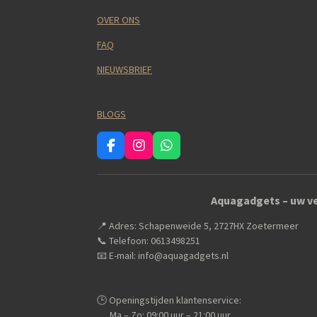
OVER ONS
FAQ
NIEUWSBRIEF
BLOGS
F
I
W
a
n
h
c
s
a
e
t
t
Aquagadgets – uw ve
b
a
s
o
g
A
📍 Adres: Schapenweide 5, 2727HX Zoetermeer
o
r
p
k
a
p
📞 Telefoon: 0613498251
m
📧 E-mail: info@aquagadgets.nl
🕒 Openingstijden klantenservice:
Ma – Zo: 09:00 uur – 21:00 uur