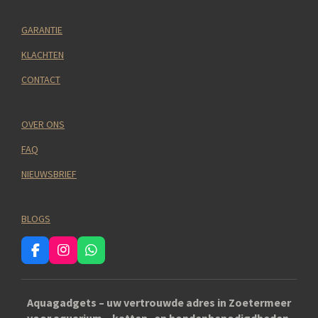
GARANTIE
KLACHTEN
CONTACT
OVER ONS
FAQ
NIEUWSBRIEF
BLOGS
F
I
W
a
n
h
c
s
a
e
t
t
Aquagadgets – uw vertrouwde adres in Zoetermeer
b
a
s