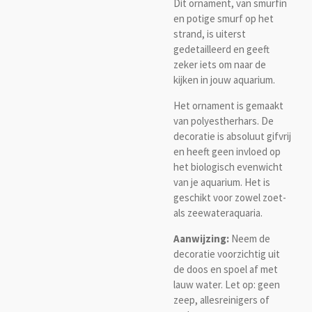
Dit ornament, van smurfin
en potige smurf op het
strand, is uiterst
gedetailleerd en geeft
zeker iets om naar de
kijken in jouw aquarium.
Het ornament is gemaakt
van polyestherhars. De
decoratie is absoluut gifvrij
en heeft geen invloed op
het biologisch evenwicht
van je aquarium. Het is
geschikt voor zowel zoet-
als zeewateraquaria.
Aanwijzing:
Neem de
decoratie voorzichtig uit
de doos en spoel af met
lauw water. Let op: geen
zeep, allesreinigers of