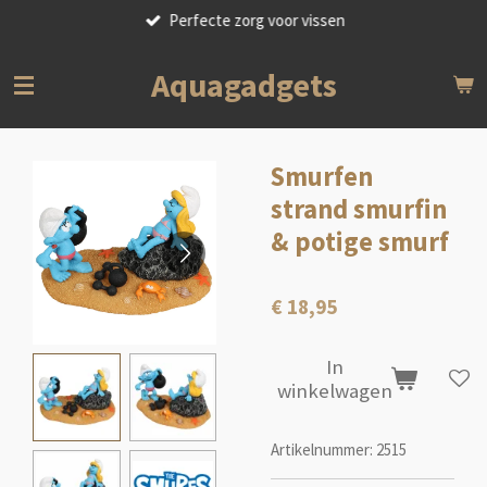
Perfecte zorg voor vissen
Ga
direct
naar
Aquagadgets
de
hoofdinhoud
Smurfen
strand smurfin
& potige smurf
€ 18,95
In
winkelwagen
Artikelnummer:
2515