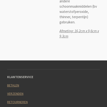
andere
schoonmaakmiddelen (bv
waterstofperoxide,
thinner, terpentijn)
gebruiken.
Afmeting: 16,2cm x 9,6cm x
9,3cm
KLANTENSERVICE
BETALEN
VERZENDEN
RETOURNEREN