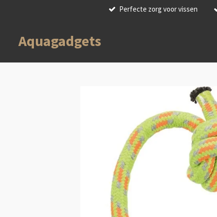
Perfecte zorg voor vissen
Ga
direct
naar
Aquagadgets
de
hoofdinhoud