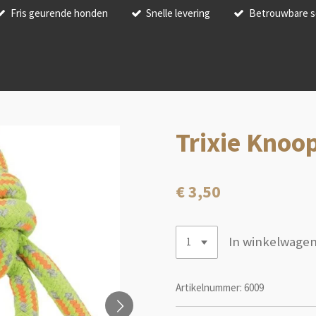
Fris geurende honden
Snelle levering
Betrouwbare s
Trixie Knoo
€ 3,50
In winkelwage
Artikelnummer:
6009