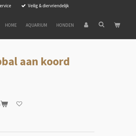
ervice
Veilig & diervriendelijk
HOME
AQUARIUM
HONDEN
pbal aan koord
n