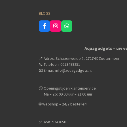
BLOGS
F
I
W
a
n
h
c
s
a
e
t
t
Aquagadgets – uw ve
b
a
s
o
g
A
📍 Adres: Schapenweide 5, 2727HX Zoetermeer
o
r
p
k
a
p
📞 Telefoon: 0613498251
m
📧 E-mail: info@aquagadgets.nl
🕒 Openingstijden klantenservice:
Ma – Zo: 09:00 uur – 21:00 uur
🌐 Webshop – 24/7 bestellen!
✅️ KVK: 92436501