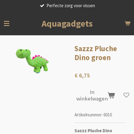
Perfecte zorg voor vissen
Ga
direct
naar
Aquagadgets
de
hoofdinhoud
Sazzz Pluche
Dino groen
€ 6,75
In
winkelwagen
Artikelnummer:
6010
Sazzz Pluche Dino