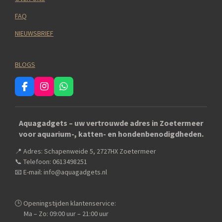
FAQ
NIEUWSBRIEF
BLOGS
F
I
W
a
n
h
c
s
a
e
t
t
Aquagadgets – uw vertrouwde adres in Zoetermeer
b
a
s
voor aquarium-, katten- en hondenbenodigdheden.
o
g
A
o
r
p
📍 Adres: Schapenweide 5, 2727HX Zoetermeer
k
a
p
m
📞 Telefoon: 0613498251
📧 E-mail: info@aquagadgets.nl
🕒 Openingstijden klantenservice:
Ma – Zo: 09:00 uur – 21:00 uur