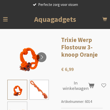
Perfecte zorg voor vissen
Ga
direct
naar
Aquagadgets
de
hoofdinhoud
Trixie Werp
Flostouw 3-
knoop Oranje
€ 6,99
In
winkelwagen
Artikelnummer:
6014