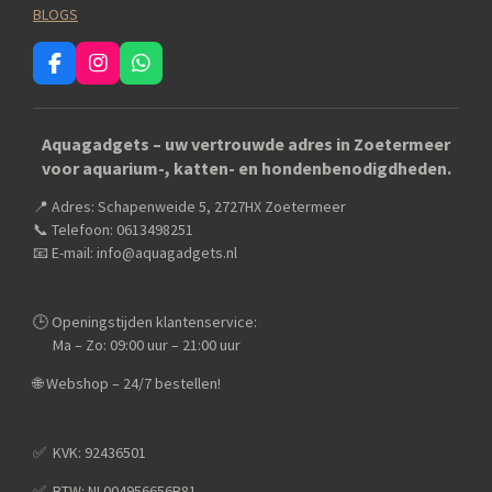
BLOGS
F
I
W
a
n
h
c
s
a
e
t
t
Aquagadgets – uw vertrouwde adres in Zoetermeer
b
a
s
voor aquarium-, katten- en hondenbenodigdheden.
o
g
A
o
r
p
📍 Adres: Schapenweide 5, 2727HX Zoetermeer
k
a
p
m
📞 Telefoon: 0613498251
📧 E-mail: info@aquagadgets.nl
🕒 Openingstijden klantenservice:
Ma – Zo: 09:00 uur – 21:00 uur
🌐 Webshop – 24/7 bestellen!
✅️ KVK: 92436501
✅️ BTW: NL004956656B81