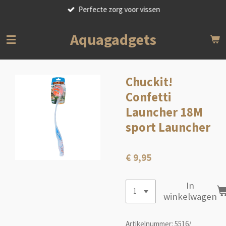
Perfecte zorg voor vissen
Ga
direct
naar
Aquagadgets
de
hoofdinhoud
Chuckit!
Confetti
Launcher 18M
sport Launcher
€ 9,95
In
winkelwagen
Artikelnummer:
5516/