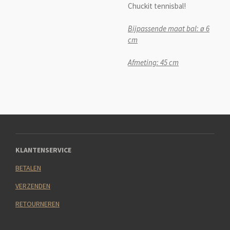
Chuckit tennisbal!
Bijpassende maat bal: ø 6
cm
Afmeting: 45 cm
KLANTENSERVICE
BETALEN
VERZENDEN
RETOURNEREN