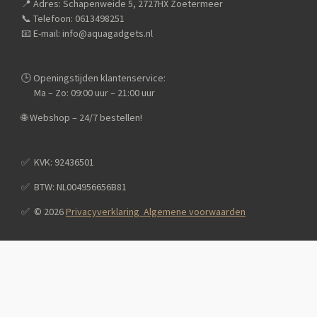
📍 Adres: Schapenweide 5, 2727HX Zoetermeer
k
a
p
m
📞 Telefoon: 0613498251
📧 E-mail: info@aquagadgets.nl
🕒 Openingstijden klantenservice:
Ma – Zo: 09:00 uur – 21:00 uur
🌐 Webshop – 24/7 bestellen!
✅️ KVK: 92436501
✅️ BTW: NL004956656B81
✅️ © 2026
Privacyverklaring Algemene voorwaarden