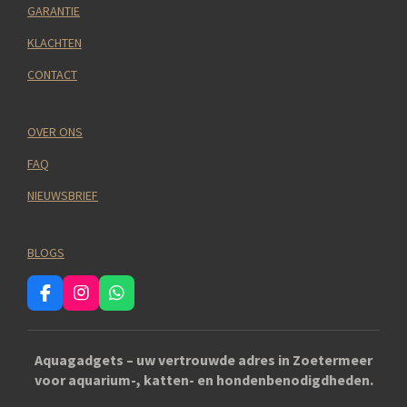
GARANTIE
KLACHTEN
CONTACT
OVER ONS
FAQ
NIEUWSBRIEF
BLOGS
F
I
W
a
n
h
c
s
a
e
t
t
Aquagadgets – uw vertrouwde adres in Zoetermeer
b
a
s
voor aquarium-, katten- en hondenbenodigdheden.
o
g
A
o
r
p