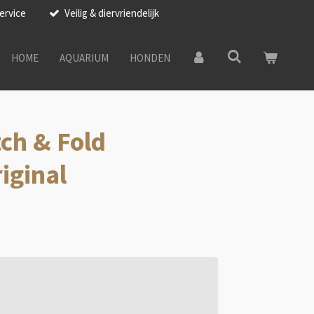
ervice
Veilig & diervriendelijk
HOME
AQUARIUM
HONDEN
tch & Fold
iginal