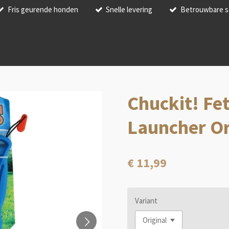
Fris geurende honden
Snelle levering
Betrouwbare s
Chuckit! Fe
Launcher Or
€ 11,99
Variant