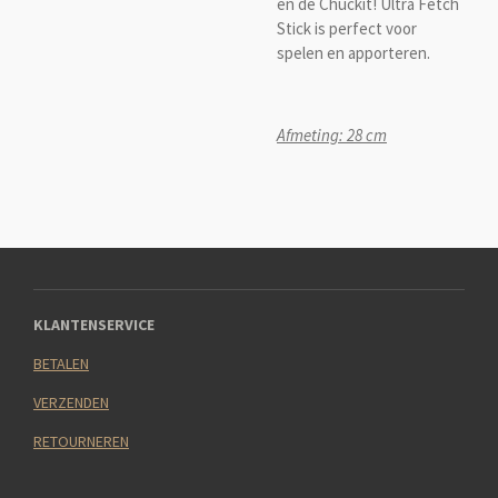
en de Chuckit! Ultra Fetch
Stick is perfect voor
spelen en apporteren.
Afmeting: 28 cm
KLANTENSERVICE
BETALEN
VERZENDEN
RETOURNEREN