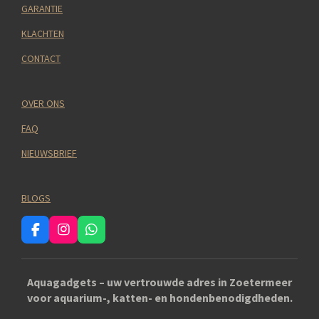
GARANTIE
KLACHTEN
CONTACT
OVER ONS
FAQ
NIEUWSBRIEF
BLOGS
F
I
W
a
n
h
c
s
a
e
t
t
Aquagadgets – uw vertrouwde adres in Zoetermeer
b
a
s
voor aquarium-, katten- en hondenbenodigdheden.
o
g
A
o
r
p