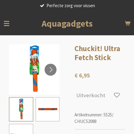
Perfecte zorg voor vissen
Ga
direct
naar
Aquagadgets
de
hoofdinhoud
Chuckit! Ultra
Fetch Stick
€ 6,95
Uitverkocht
Artikelnummer:
5525/
CHUC52088