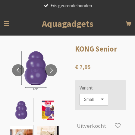
Fris geurende honden
Ga
direct
naar
Aquagadgets
de
hoofdinhoud
KONG Senior
€ 7,95
Variant
Uitverkocht