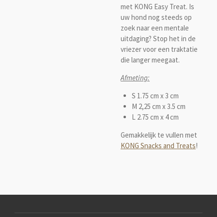
met KONG Easy Treat. Is
uw hond nog steeds op
zoek naar een mentale
uitdaging? Stop het in de
vriezer voor een traktatie
die langer meegaat.
Afmeting:
S 1.75 cm x 3 cm
M 2,25 cm x 3.5 cm
L 2.75 cm x 4 cm
Gemakkelijk te vullen met
KONG Snacks and Treats
!