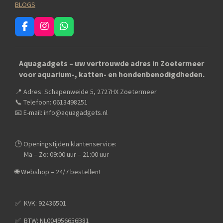
BLOGS
F
I
W
a
n
h
c
s
a
e
t
t
Aquagadgets – uw vertrouwde adres in Zoetermeer
b
a
s
voor aquarium-, katten- en hondenbenodigdheden.
o
g
A
o
r
p
📍 Adres: Schapenweide 5, 2727HX Zoetermeer
k
a
p
m
📞 Telefoon: 0613498251
📧 E-mail: info@aquagadgets.nl
🕒 Openingstijden klantenservice:
Ma – Zo: 09:00 uur – 21:00 uur
🌐 Webshop – 24/7 bestellen!
✅️ KVK: 92436501
✅️ BTW: NL004956656B81