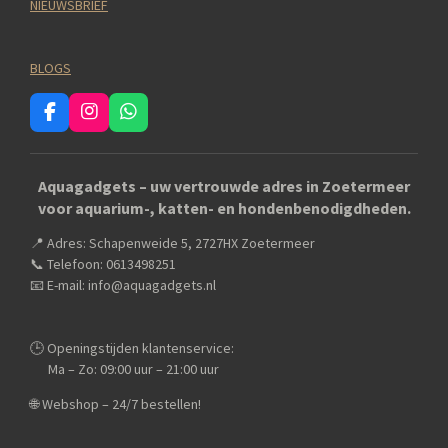
NIEUWSBRIEF
BLOGS
F
I
W
a
n
h
c
s
a
e
t
t
Aquagadgets – uw vertrouwde adres in Zoetermeer
b
a
s
voor aquarium-, katten- en hondenbenodigdheden.
o
g
A
o
r
p
📍 Adres: Schapenweide 5, 2727HX Zoetermeer
k
a
p
m
📞 Telefoon: 0613498251
📧 E-mail: info@aquagadgets.nl
🕒 Openingstijden klantenservice:
Ma – Zo: 09:00 uur – 21:00 uur
🌐 Webshop – 24/7 bestellen!