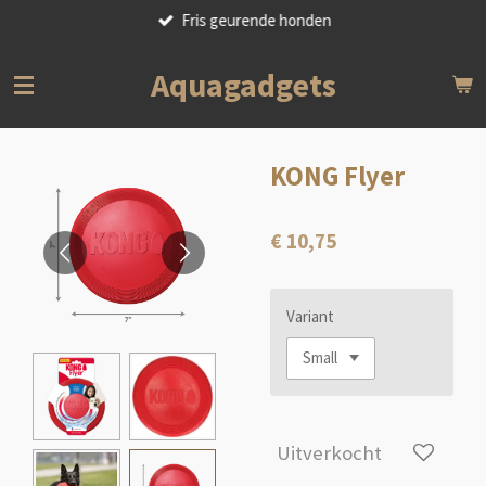
Fris geurende honden
Ga
direct
naar
Aquagadgets
de
hoofdinhoud
KONG Flyer
€ 10,75
Variant
Uitverkocht