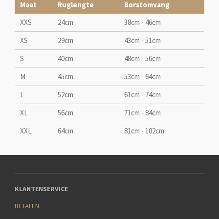
Maat
Ruglengte
Borstomvang
XXS
24cm
38cm - 46cm
XS
29cm
43cm - 51cm
S
40cm
48cm - 56cm
M
45cm
53cm - 64cm
L
52cm
61cm - 74cm
XL
56cm
71cm - 84cm
XXL
64cm
81cm - 102cm
KLANTENSERVICE
BETALEN