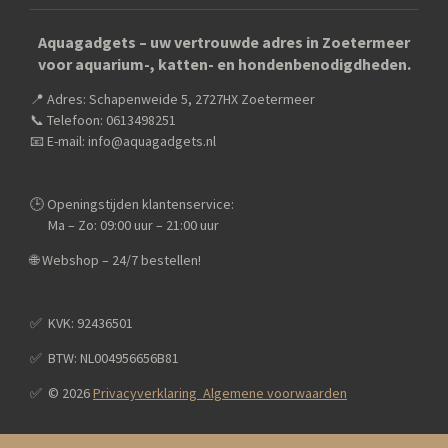
c
s
a
e
t
t
Aquagadgets – uw vertrouwde adres in Zoetermeer
b
a
s
voor aquarium-, katten- en hondenbenodigdheden.
o
g
A
o
r
p
📍 Adres: Schapenweide 5, 2727HX Zoetermeer
k
a
p
m
📞 Telefoon: 0613498251
📧 E-mail: info@aquagadgets.nl
🕒 Openingstijden klantenservice:
Ma – Zo: 09:00 uur – 21:00 uur
🌐 Webshop – 24/7 bestellen!
✅️ KVK: 92436501
✅️ BTW: NL004956656B81
✅️ © 2026
Privacyverklaring Algemene voorwaarden