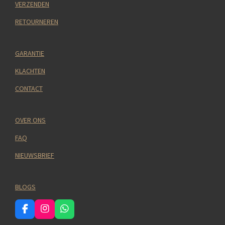
VERZENDEN
RETOURNEREN
GARANTIE
KLACHTEN
CONTACT
OVER ONS
FAQ
NIEUWSBRIEF
BLOGS
F
I
W
a
n
h