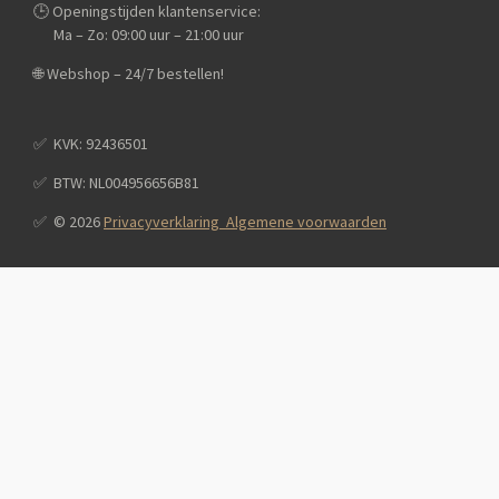
🕒 Openingstijden klantenservice:
Ma – Zo: 09:00 uur – 21:00 uur
🌐 Webshop – 24/7 bestellen!
✅️ KVK: 92436501
✅️ BTW: NL004956656B81
✅️ © 2026
Privacyverklaring Algemene voorwaarden