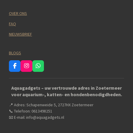
OVER ONS
FAQ
NIEUWSBRIEF
BLOGS
F
I
W
a
n
h
c
s
a
e
t
t
Aquagadgets – uw vertrouwde adres in Zoetermeer
b
a
s
voor aquarium-, katten- en hondenbenodigdheden.
o
g
A
o
r
p
📍 Adres: Schapenweide 5, 2727HX Zoetermeer
k
a
p
m
📞 Telefoon: 0613498251
📧 E-mail: info@aquagadgets.nl