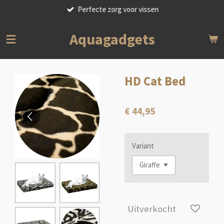
Perfecte zorg voor vissen
Ga
direct
naar
Aquagadgets
de
hoofdinhoud
HD Cat Bed
€ 44,95
Variant
Uitverkocht