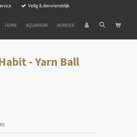
ervice
Veilig & diervriendelijk
HOME
AQUARIUM
HONDEN
abit - Yarn Ball
901