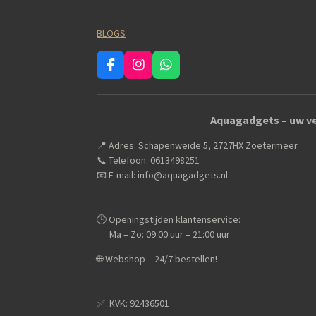
BLOGS
F
I
W
a
n
h
c
s
a
e
t
t
Aquagadgets – uw ve
b
a
s
o
g
A
📍 Adres: Schapenweide 5, 2727HX Zoetermeer
o
r
p
k
a
p
📞 Telefoon: 0613498251
m
📧 E-mail: info@aquagadgets.nl
🕒 Openingstijden klantenservice:
Ma – Zo: 09:00 uur – 21:00 uur
🌐 Webshop – 24/7 bestellen!
✅️ KVK: 92436501