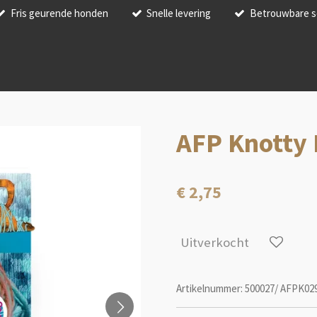
Fris geurende honden
Snelle levering
Betrouwbare s
AFP Knotty H
€ 2,75
Uitverkocht
Artikelnummer:
500027/ AFPK02