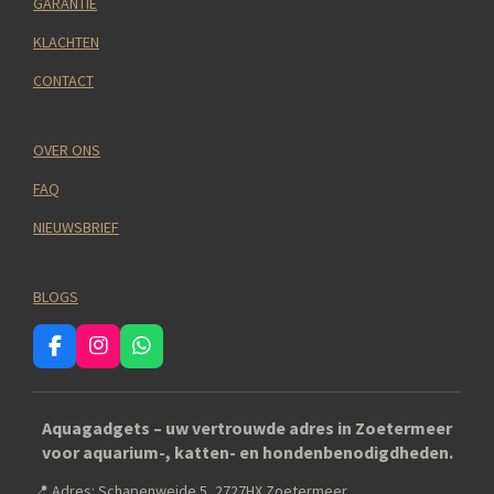
GARANTIE
KLACHTEN
CONTACT
OVER ONS
FAQ
NIEUWSBRIEF
BLOGS
F
I
W
a
n
h
c
s
a
e
t
t
Aquagadgets – uw vertrouwde adres in Zoetermeer
b
a
s
voor aquarium-, katten- en hondenbenodigdheden.
o
g
A
o
r
p
📍 Adres: Schapenweide 5, 2727HX Zoetermeer
k
a
p