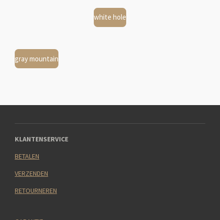
white hole
gray mountain
KLANTENSERVICE
BETALEN
VERZENDEN
RETOURNEREN