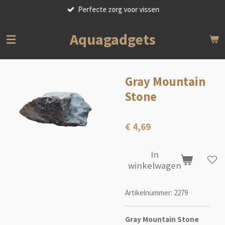
Perfecte zorg voor vissen
Ga
direct
naar
Aquagadgets
de
hoofdinhoud
Gray Mountain
Stone
€ 4,69
In
winkelwagen
Artikelnummer:
2279
Gray Mountain Stone