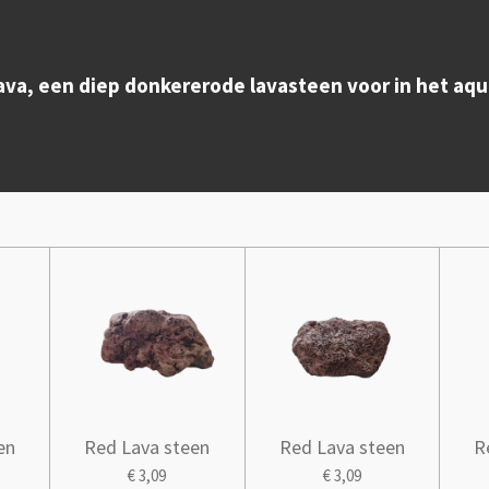
ava, een diep donkererode lavasteen voor in het aq
en
Red Lava steen
Red Lava steen
R
€ 3,09
€ 3,09