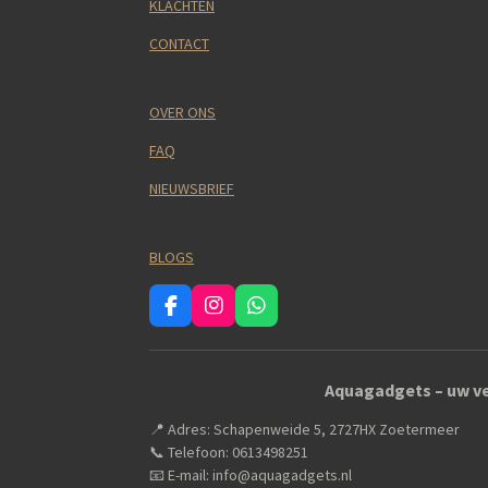
KLACHTEN
CONTACT
OVER ONS
FAQ
NIEUWSBRIEF
BLOGS
F
I
W
a
n
h
c
s
a
e
t
t
Aquagadgets – uw ve
b
a
s
o
g
A
📍 Adres: Schapenweide 5, 2727HX Zoetermeer
o
r
p
k
a
p
📞 Telefoon: 0613498251
m
📧 E-mail: info@aquagadgets.nl