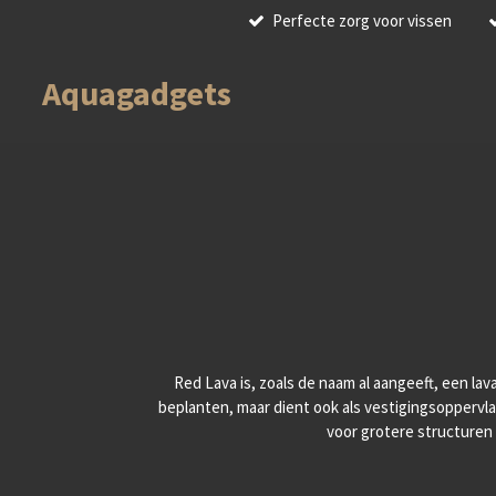
Perfecte zorg voor vissen
Ga
direct
naar
Aquagadgets
de
hoofdinhoud
Red Lava is, zoals de naam al aangeeft, een la
beplanten, maar dient ook als vestigingsoppervlak
voor grotere structuren