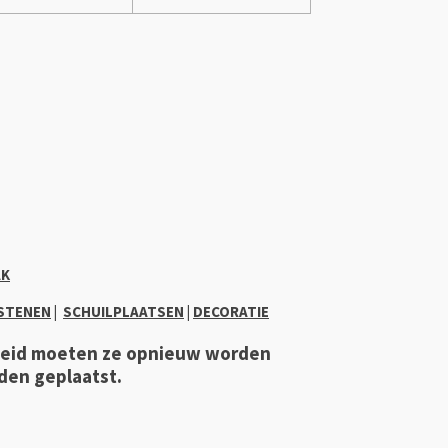
AK
STENEN
|
SCHUILPLAATSEN
|
DECORATIE
heid moeten ze opnieuw worden
den geplaatst.