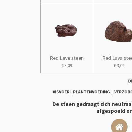
Red Lava steen
Red Lava ste
€ 3,09
€ 3,09
D
VISVOER
|
PLANTENVOEDING
|
VERZOR
De steen gedraagt zich neutraal
afgespoeld on