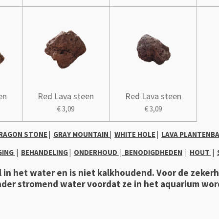
en
Red Lava steen
Red Lava steen
€ 3,09
€ 3,09
RAGON STONE
|
GRAY MOUNTAIN
|
WHITE HOLE
|
LAVA PLANTENB
GING
|
BEHANDELING
|
ONDERHOUD
|
B
ENODIGDHEDEN
|
HOUT
|
 in het water en is niet kalkhoudend.
Voor de zeker
der stromend water voordat ze in het aquarium wor