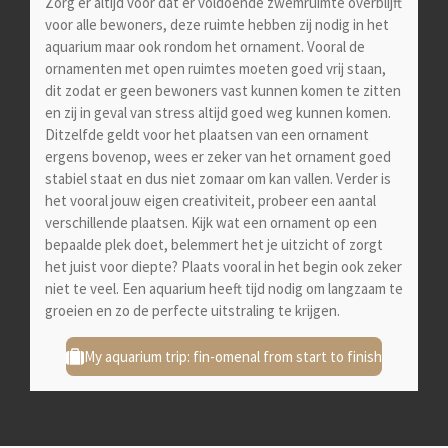
Zorg er altijd voor dat er voldoende zwemruimte overblijft
voor alle bewoners, deze ruimte hebben zij nodig in het
aquarium maar ook rondom het ornament. Vooral de
ornamenten met open ruimtes moeten goed vrij staan,
dit zodat er geen bewoners vast kunnen komen te zitten
en zij in geval van stress altijd goed weg kunnen komen.
Ditzelfde geldt voor het plaatsen van een ornament
ergens bovenop, wees er zeker van het ornament goed
stabiel staat en dus niet zomaar om kan vallen. Verder is
het vooral jouw eigen creativiteit, probeer een aantal
verschillende plaatsen. Kijk wat een ornament op een
bepaalde plek doet, belemmert het je uitzicht of zorgt
het juist voor diepte? Plaats vooral in het begin ook zeker
niet te veel. Een aquarium heeft tijd nodig om langzaam te
groeien en zo de perfecte uitstraling te krijgen.
My aquarium trip: fin-omenal from start to finish