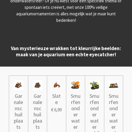
onderwatersfeer? Of je nu kiest voor een specifiek thema of
spontaan iets creëert, met onze 100% veilige
aquariumornamenten is alles mogelijk wat je maar kunt
bedenken!
Van mysterieuze wrakken tot kleurrijke beelden:
maak van je aquarium een echte eyecatcher!
Gar
Gar
Slat
Smu
Smu
Smu
nale
nale
e
rfen
rfen
rfen
nsc
nsc
ond
ond
ond
€ 6,99
huil
huil
er
er
er
plaa
plaa
wat
wat
wat
ts
ts
er
er
er