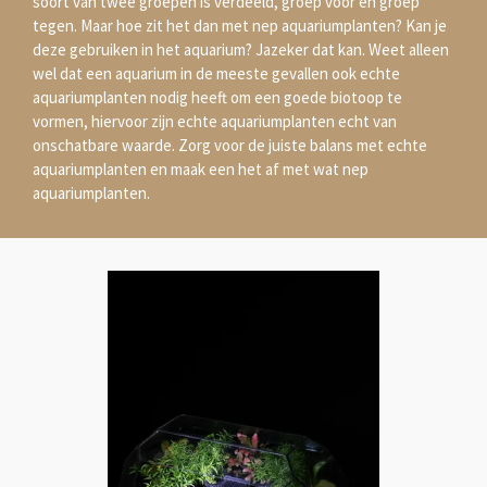
soort van twee groepen is verdeeld, groep voor en groep
tegen. Maar hoe zit het dan met nep aquariumplanten? Kan je
deze gebruiken in het aquarium? Jazeker dat kan. Weet alleen
wel dat een aquarium in de meeste gevallen ook echte
aquariumplanten nodig heeft om een goede biotoop te
vormen, hiervoor zijn echte aquariumplanten echt van
onschatbare waarde. Zorg voor de juiste balans met echte
aquariumplanten en maak een het af met wat nep
aquariumplanten.