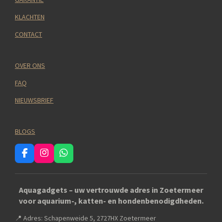
KLACHTEN
CONTACT
OVER ONS
FAQ
NIEUWSBRIEF
BLOGS
F
I
W
a
n
h
c
s
a
e
t
t
Aquagadgets – uw vertrouwde adres in Zoetermeer
b
a
s
voor aquarium-, katten- en hondenbenodigdheden.
o
g
A
o
r
p
📍 Adres: Schapenweide 5, 2727HX Zoetermeer
k
a
p