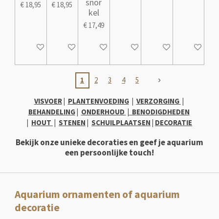
snor
€ 18,95
€ 18,95
kel
€ 17,49
In winkelwagen
In winkelwagen
In winkelwagen
In winkelwagen
In winkelwagen
In winkelw
1
2
3
4
5
VISVOER
|
PLANTENVOEDING
|
VERZORGING
|
BEHANDELING
|
ONDERHOUD
|
B
ENODIGDHEDEN
|
HOUT
|
STENEN
|
SCHUILPLAATSEN
|
DECORATIE
Bekijk onze unieke decoraties en geef je aquarium
een persoonlijke touch!
Aquarium ornamenten of aquarium
decoratie