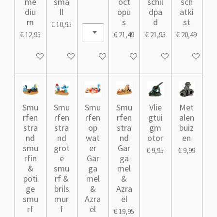
me
sma
oct
schil
sch
diu
ll
opu
dpa
atki
m
s
d
st
€ 10,95
€ 12,95
€ 21,49
€ 21,95
€ 20,49
In winkelwagen
In winkelwagen
In winkelwagen
In winkelwagen
In winkelwagen
In winkelw
Smu
Smu
Smu
Smu
Vlie
Met
rfen
rfen
rfen
rfen
gtui
alen
stra
stra
op
stra
gm
buiz
nd
nd
wat
nd
otor
en
smu
grot
er
Gar
€ 9,95
€ 9,99
rfin
e
Gar
ga
&
smu
ga
mel
poti
rf &
mel
&
ge
brils
&
Azra
smu
mur
Azra
ël
rf
f
ël
€ 19,95