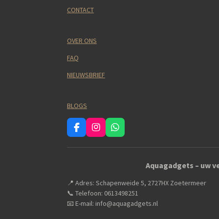
CONTACT
OVER ONS
FAQ
NIEUWSBRIEF
BLOGS
F
I
W
a
n
h
c
s
a
e
t
t
Aquagadgets – uw ve
b
a
s
o
g
A
📍 Adres: Schapenweide 5, 2727HX Zoetermeer
o
r
p
k
a
p
📞 Telefoon: 0613498251
m
📧 E-mail: info@aquagadgets.nl