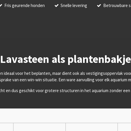
Fris geurende honden
Snelle levering
Betrouwbare s
Lavasteen als plantenbakje
n ideaal voor het beplanten, maar dient ook als vestigingsoppervlak voor 
 sprake van een win-win situatie. Een ware aanvulling voor elk aquarium 
licht en dus geschikt voor grotere structuren in het aquarium zonder e