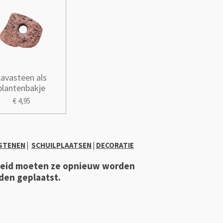
Lavasteen als
plantenbakje
€ 4,95
STENEN
|
SCHUILPLAATSEN
|
DECORATIE
heid moeten ze opnieuw worden
den geplaatst.