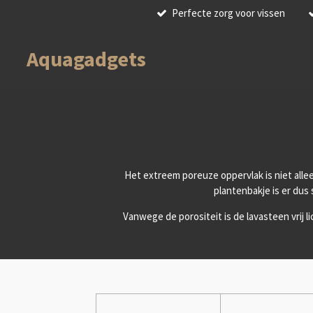
Perfecte zorg voor vissen
Ga
direct
naar
Aquagadgets
de
hoofdinhoud
Het extreem poreuze oppervlak is niet allee
plantenbakje is er dus
Vanwege de porositeit is de lavasteen vrij 