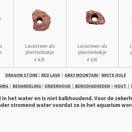
s
Lavasteen als
Lavasteen als
e
plantenbakje
plantenbakje
€ 4,95
€ 4,95
DRAGON STONE
|
RED LAVA
|
GRAY MOUNTAIN
|
WHITE HOLE
GING
|
BEHANDELING
|
ONDERHOUD
|
B
ENODIGDHEDEN
|
HOUT
|
 in het water en is niet kalkhoudend.
Voor de zeker
der stromend water voordat ze in het aquarium wor