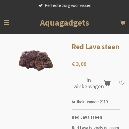
Perfecte zorg voor vissen
Ga
direct
naar
Aquagadgets
de
hoofdinhoud
Red Lava steen
€ 3,09
In
winkelwagen
Artikelnummer:
2319
Red Lava steen
Red Lava is, zoals de naam