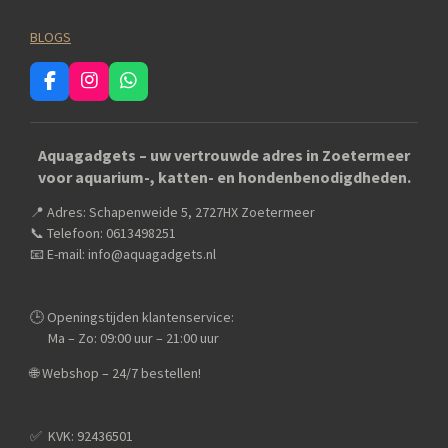
BLOGS
F
I
W
a
n
h
c
s
a
e
t
t
Aquagadgets – uw vertrouwde adres in Zoetermeer
b
a
s
voor aquarium-, katten- en hondenbenodigdheden.
o
g
A
o
r
p
📍 Adres: Schapenweide 5, 2727HX Zoetermeer
k
a
p
m
📞 Telefoon: 0613498251
📧 E-mail: info@aquagadgets.nl
🕒 Openingstijden klantenservice:
Ma – Zo: 09:00 uur – 21:00 uur
🌐 Webshop – 24/7 bestellen!
✅️ KVK: 92436501