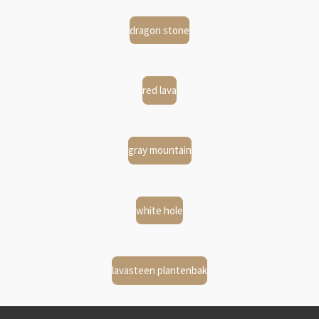
dragon stone
red lava
gray mountain
white hole
lavasteen plantenbak